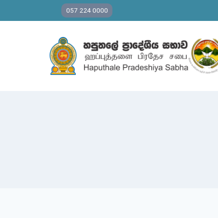
Skip
057 224 0000
to
content