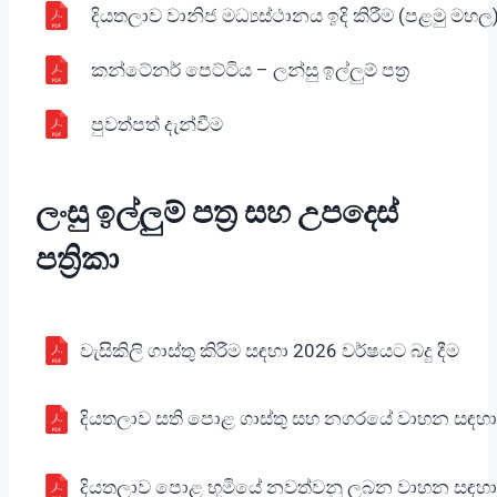
දියතලාව වානිජ මධ්‍යස්ථානය ඉදි කිරීම (පළමු මහල)
කන්ටේනර් පෙට්ටිය – ලන්සු ඉල්ලුම් පත්‍ර
පුවත්පත් දැන්වීම
ලංසු ඉල්ලුම් පත්‍ර සහ උපදෙස්
පත්‍රිකා
වැසිකිලි ගාස්තු කිරීම සඳහා 2026 වර්ෂයට බදු දීම
දියතලාව සති පොළ ගාස්තු සහ නගරයේ වාහන සඳහා ගාස
දියතලාව පොළ භූමියේ නවත්වනු ලබන වාහන සඳහා ගාස