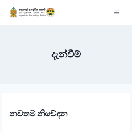
Skip
to
content
දැන්වීම්
නවතම නිවේදන