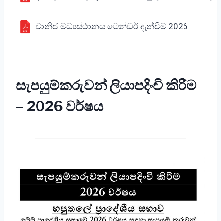
වානිජ මධ්‍යස්ථානය ටෙන්ඩර් දැන්වීම 2026
සැපයුම්කරුවන් ලියාපදිංචි කිරීම
– 2026 වර්ෂය