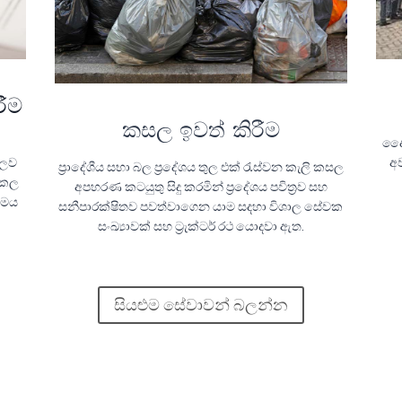
රීම
කසල ඉවත් කිරීම
දෛ
ූලව
අව
ප්‍රාදේශීය සභා බල ප්‍රදේශය තුල එක් රැස්වන කැලි කසල
ි කල
අපහරණ කටයුතු සිදු කරමින් ප්‍රදේශය පවිත්‍රව සහ
 මෙය
සනීපාරක්ෂිතව පවත්වාගෙන යාම සදහා විශාල සේවක
සංඛ්‍යාවක් සහ ට්‍රැක්ටර් රථ යොදවා ඇත.
සියළුම සේවාවන් බලන්න