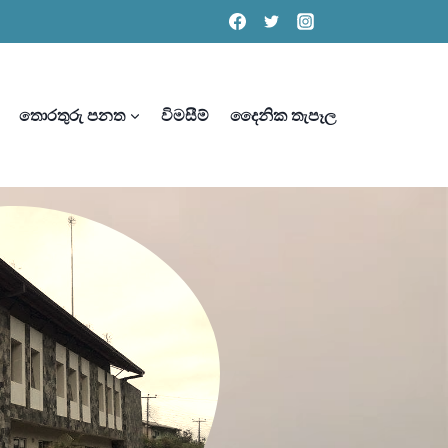
තොරතුරු පනත
විමසීම්
දෛනික තැපෑල