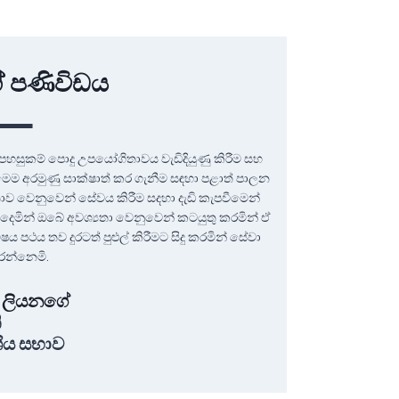
ේ පණිවිඩය
පහසුකම් පොදු උපයෝගිතාවය වැඩිදියුණු කිරීම සහ
 මෙම අරමුණු සාක්ෂාත් කර ගැනීම සඳහා පළාත් පාලන
ව වෙනුවෙන් සේවය කිරීම සදහා දැඩි කැපවීමෙන්
දෙමින් ඔබේ අවශ්‍යතා වෙනුවෙන් කටයුතු කරමින් ඒ
ථය තව දුරටත් පුළුල් කිරීමට සිදු කරමින් සේවා
රන්නෙමි.
ශන ලියනගේ
ි
ශීය සභාව