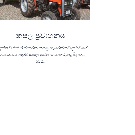
කසල ප්‍රවාහනය
නිකව එක් රැස් කරන කසළ හැරෙන්නට ප්‍රජාවගේ
ශ්‍යතාවය අනුව කසළ ප්‍රවාහනය කටයුතු සිදු කළ
හැක.