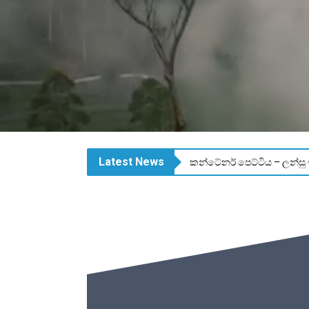
Latest News
කන්ටේනර් පෙට්ටිය – ලන්සු ඉල