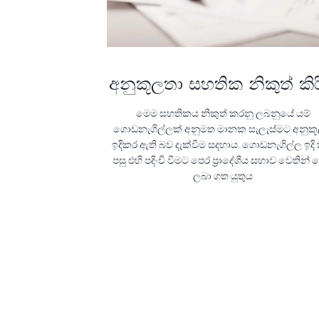
අනුකූලතා සහතික නිකුත් කි
මෙම සහතිකය නිකුත් කරනු ලබනුයේ යම්
ගොඩනැගිල්ලක් අනුමත මානක සැලැස්මට අනුක
ඉදිකර ඇති බව දැක්වීම සදහාය. ගොඩනැගිල්ල ඉද
පසු එහි පදිංචි වීමට පෙර ප්‍රාදේශීය සභාව වෙතින්
ලබා ගත යුතුය