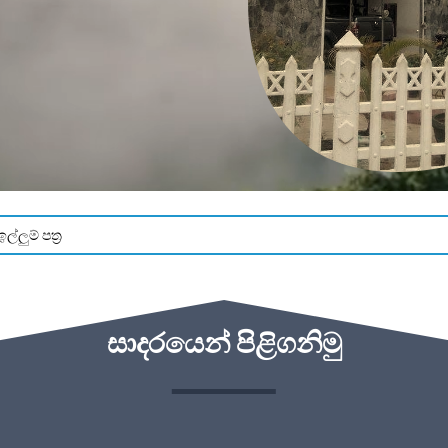
්ලුම් පත්‍ර
සාදරයෙන් පිළිගනිමු