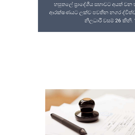
හපුතලේ ප්‍රාදේශීය සභාවට අයත් වන හප
ආරක්ෂණයට ලක්ව පවතින නගර ද්විත්වයකි
නිලධාරී වසම් 26 කිනි.