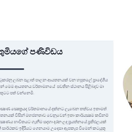
තුමියගේ පණිවිඩය
ුකරනු ලබන පළාත් පාලන ආයතනයක් වන හපුතලේ ප්‍රාදේශීය
මින් මෙම ආයතනය වර්තාමනයේ පවතින ස්ථානය පිළිබදව මා
තුටට පත් වන්නෙමි.
ක්‍ෂණ ක්‍ෂෙත්‍රයද වර්තමානයේ දක්නට ලැබෙන තත්වය ඉතාමත්
තනයක් විසින් මහජනතාව වෙනුවෙන් ඉතා කාර්යක්‍ෂම කඩිනම්
්‍ෂණය භාවිතයට ගැනීම සදහා දරන ලද ප්‍රයත්නයේ ප්‍රතිඵලයක්
 සාර්ථකව ඉදිරියට ගෙනයාම උදෙසා ඇපකැප වීමෙන් කටයුතු