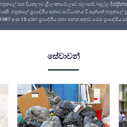
ුතලේ සහ දියතලාව ශ්‍රී ලංකාවේ ඌව පලාතේ, බදුල්ල දිස්ත්‍රික්
. හපුතලේ ප්‍රාදේශීය සභාව සංවිධානය වී ඇත්තේ හපුතලේ ප්‍
 1987 අංක 15 දරන ප්‍රාදේශීය සභා පනත අනුව මෙම ප්‍රාදේශිය
සේවාවන්