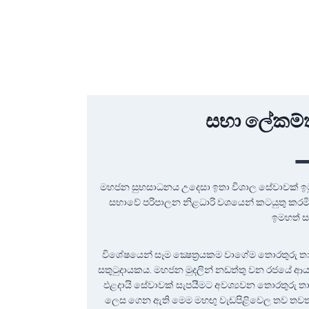
සභා ලේකම්
මහජන සුභසාධනය උදෙසා ඉතා විශාල සේවාවක් ඉට
සභාවේ පරිපාලන නිළධාරි වශයෙන් කටයුතු කර
ඉමහත් ස
විශේෂයෙන් සෑම ක්‍ෂෙත්‍රයකම වාගේම තොරතුරු තා
සතුටුදායකය. මහජන මුදලින් නඩත්තු වන රජයේ ආය
ඵළදායි සේවාවක් සැපයීමට අවශ්‍යවන තොරතුරු තාක
ලෙස ගෙන ඇති මෙම මහඟු වැඩපිළිවෙල තව තවත්