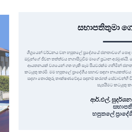
සභාපතිතුමා ග
ශීග්‍රයෙන් වර්ධනය වන හපුතලේ ප්‍රදේශයේ ජනතාවගේ පොදු 
ඔවුන්ගේ ජීවන තත්ත්වය නගාසිටුවීම මාගේ ප්‍රධාන අරමුණයි.
ආයතනයක් වශයෙන් ගත හැකි සෑම පියවරක්ම ගනිමින් ජනතා
කටයුතු කරමි. මම හපුතලේ ප්‍රාදේශීය සභාව සඳහා නායකත්වය 
සදහා තොරතුරු තාක්ෂණවේදය පදනම් කරගත් සේවාවන්හි විෂය ප
සැපයීමට කටයුතු ක
ආර්.එල්. සුදර්
සභාපත
හපුතලේ ප්‍රාදේ