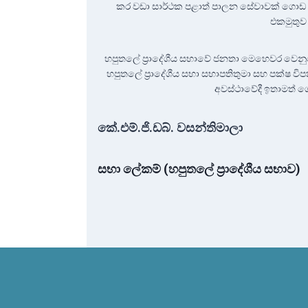
කර වඩා සාර්ථක පළාත් පාලන සේවාවක් ගොඩ න
එකමුතුව
හපුතලේ ප්‍රාදේශීය සභාවේ ජනතා මෙහෙවර වෙන
හපුතලේ ප්‍රාදේශීය සභා සභාපතිතුමා සහ පක්ෂ වි
අවස්ථාවේදී ඉතාමත් ග
කේ.එම්.ජි.ඩබ්. වසන්තිමාලා
සභා ලේකම් (හපුතලේ ප්‍රාදේශීය සභාව)