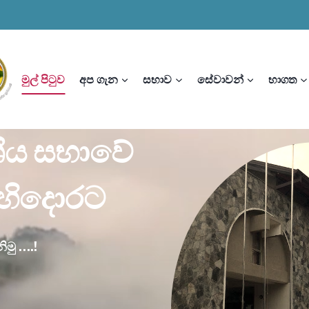
මුල් පිටුව
අප ගැන
සභාව
සේවාවන්
භාගත
ේශීය සභාවේ
ිහිදොරට
ිමු ….!