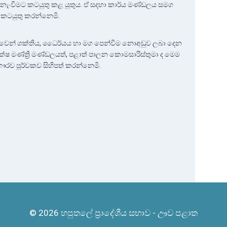
ැංවීමට කටයුතු කළ යුතුය. ඒ සදහා කාර්ය මණ්ඩලය සමග
 කටයුතු කරන්නෙමි.
ුවෙන් ශක්තිය, ධෛර්යය හා මග පෙන්වීම නොඅඩුව ලබා දෙන
පක්ෂ මණ්ත්‍රි මණ්ඩලයත්, පළාත් පාලන කොමසාරිස්තුමා ද මෙම
ෞරව පූර්වකව සිහිපත් කරන්නෙමි.
© 2026 හපුතලේ ප්‍රාදේශීය සභාව - ඌව පළාත