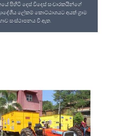
කයේ පිහිටි දෙස් විදෙස් සංචාරකයින්ගේ
රාදේශීය ලේකම් කොට්ඨාශයට අයත් ග්‍රාම
 සභාව සංස්ථාපනය වී ඇත.